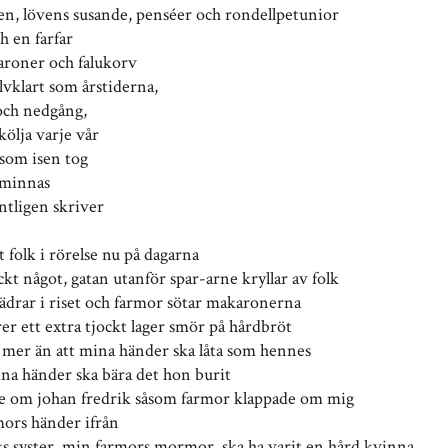
n, lövens susande, penséer och rondellpetunior
h en farfar
aroner och falukorv
jälvklart som årstiderna,
och nedgång,
skölja varje vår
som isen tog
 minnas
ntligen skriver
 folk i rörelse nu på dagarna
kt något, gatan utanför spar-arne kryllar av folk
fjädrar i riset och farmor sötar makaronerna
er ett extra tjockt lager smör på hårdbröt
 mer än att mina händer ska låta som hennes
mina händer ska bära det hon burit
e om johan fredrik såsom farmor klappade om mig
ors händer ifrån
ks syster, min farmors mormor, ska ha varit en hård kvinna