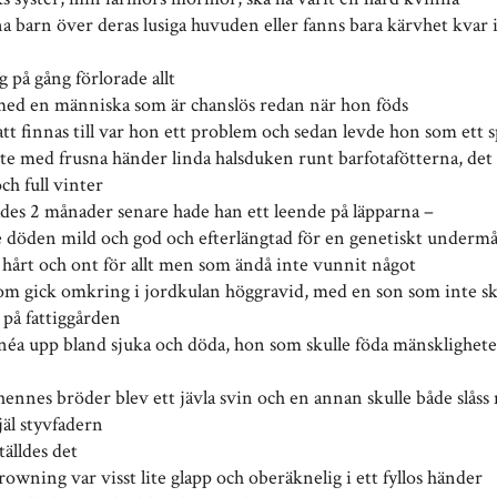
na barn över deras lusiga huvuden eller fanns bara kärvhet kvar 
 på gång förlorade allt
ed en människa som är chanslös redan när hon föds
tt finnas till var hon ett problem och sedan levde hon som ett s
kte med frusna händer linda halsduken runt barfotafötterna, det
och full vinter
ades 2 månader senare hade han ett leende på läpparna –
e döden mild och god och efterlängtad för en genetiskt underm
a hårt och ont för allt men som ändå inte vunnit något
som gick omkring i jordkulan höggravid, med en son som inte skul
 på fattiggården
nnéa upp bland sjuka och döda, hon som skulle föda mänsklighet
hennes bröder blev ett jävla svin och en annan skulle både slås
jäl styvfadern
tälldes det
owning var visst lite glapp och oberäknelig i ett fyllos händer