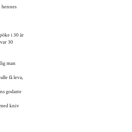
i hennes
pöke i 30 år
 var 30
ålig man
le få leva,
ens godaste
s med kniv