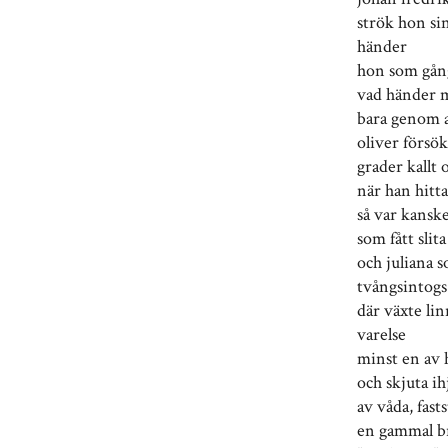
strök hon si
händer
hon som gång
vad händer m
bara genom a
oliver försö
grader kallt 
när han hitt
så var kansk
som fått slit
och juliana 
tvångsintogs
där växte li
varelse
minst en av 
och skjuta ih
av våda, fasts
en gammal br