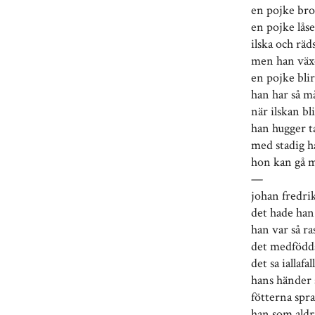
en pojke bro
en pojke lås
ilska och räd
men han växe
en pojke bli
han har så m
när ilskan bl
han hugger t
med stadig h
hon kan gå m
—
johan fredri
det hade han 
han var så r
det medfödd
det sa iallaf
hans händer 
fötterna spra
han som aldri