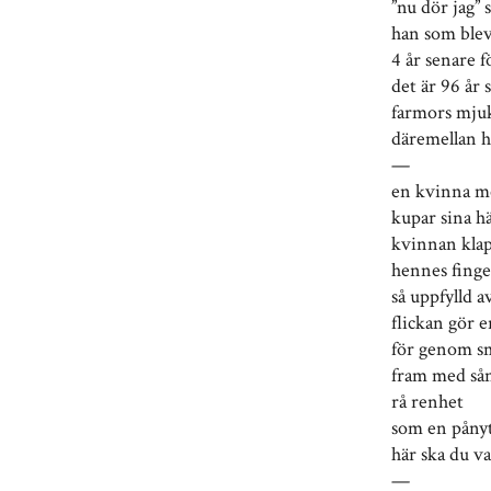
”nu dör jag” 
han som blev 
4 år senare f
det är 96 år 
farmors mjuk
däremellan hä
—
en kvinna me
kupar sina h
kvinnan kla
hennes finge
så uppfylld av
flickan gör 
för genom sm
fram med sån 
rå renhet
som en påny
här ska du va
—