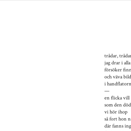
trådar, tråda
jag drar i all
försöker fin
och väva bil
i handflatorn
—
en flicka vil
som den döda
vi hör ihop
så fort hon 
där fanns in