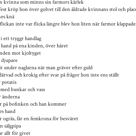
 en kvinna som minns sin farmors kärlek
est kröp hon över golvet till den åldrade kvinnans stol och plac
nes knä
 flickan inte var flicka längre blev hon liten när farmor klappad
 i ett tryggt handlag
hand på ena kinden, över håret
nden mot kjoltyget
r djupare
kit under naglarna när man gräver efter guld
därvad och krokig efter svar på frågor hon inte ens ställt
 potatis
r med bunkar och vass
r änderna
ar på bofinken och han kommer
es hand
r ogräs, får en femkrona för besväret
en sälgpipa
r allt för givet