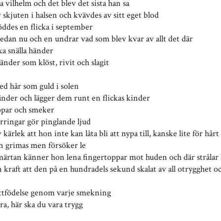
sa vilhelm och det blev det sista han sa
skjuten i halsen och kvävdes av sitt eget blod
öddes en flicka i september
sedan nu och en undrar vad som blev kvar av allt det där
a snälla händer
nder som klöst, rivit och slagit
d hår som guld i solen
änder och lägger dem runt en flickas kinder
ppar och smeker
rringar gör pinglande ljud
 kärlek att hon inte kan låta bli att nypa till, kanske lite för hårt
en grimas men försöker le
ärtan känner hon lena fingertoppar mot huden och där strålar
kraft att den på en hundradels sekund skalat av all otrygghet oc
ttfödelse genom varje smekning
ra, här ska du vara trygg