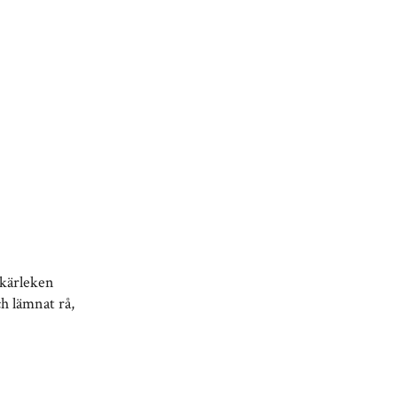
 kärleken
h lämnat rå,