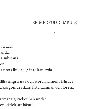
EN MEDFÖDD IMPULS
*
r, trådar
a ändar
na substans
der
a finns linjer jag inte kan tyda
l fläta fingrarna i den stora mannens händer
 korgbinderskan, fläta samman och förena
närmar sig rycker han undan
gen kärlek att hämta