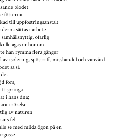
usande blodet
e fötterna
kad till uppfostringsanstalt
nderna sättas i arbete
i samhällsnyttig, ofarlig
skulle agas ur honom
kte han rymma flera gånger
 av isolering, spöstraff, misshandel och vanvård
odet sa så
nde,
d fors,
att springa
at i hans dna;
vara i rörelse
tlig av naturen
hans fel
lle se med milda ögon på en
argosse