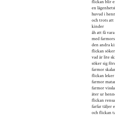
flickan blir
en lägenhetsf
huvud i hen
och trots att
kinder
åh att få vara
med farmors 
den andra ki
flickan söke
vad är lite s
söker sig för
farmor skalar
flickan leke
farmor mata
farmor vissl
äter ur henn
flickan rensa
farfar täljer 
och flickan ta