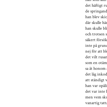
det häftigt r
de springand
han blev skic
där skulle hä
han skulle bl
och trotsen 
säkert försö
inte på grund
nej för att bl
det vilt rusa
som en otämj
sa åt honom 
det låg inkod
att ständigt 
han var opåli
det var inte 
men vem sku
vanartig tatt