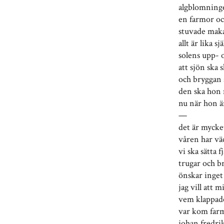
algblomninge
en farmor oc
stuvade mak
allt är lika s
solens upp- 
att sjön ska 
och bryggan 
den ska hon
nu när hon ä
—
det är mycket
våren har väc
vi ska sätta 
trugar och br
önskar inget
jag vill att 
vem klappad
var kom farm
johan fredri