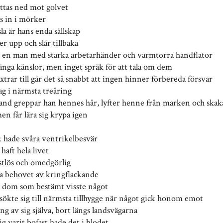
ttas ned mot golvet
es in i mörker
sla är hans enda sällskap
r upp och slår tillbaka
r en man med starka arbetarhänder och varmtorra handflator
ånga känslor, men inget språk för att tala om dem
ixtrar till går det så snabbt att ingen hinner förbereda försvar
ag i närmsta treåring
and greppar han hennes hår, lyfter henne från marken och ska
en får lära sig krypa igen
k hade svåra ventrikelbesvär
haft hela livet
astlös och omedgörlig
a behovet av kringflackande
all dom som bestämt visste något
sökte sig till närmsta tillhygge när något gick honom emot
ng av sig själva, bort längs landsvägarna
g varit bofast hade det i blodet