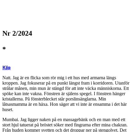
Nr 2/2024
*
Köp
Natt. Jag är en flicka som rör mig i ett hus med armarna längs
kroppen. Jag fokuserar på en punkt längst fram i korridoren. Utanför
strålar månen, min mun är stängd för att inte väcka människorna. Ett
spöke kan inte vakna. Fönstren är själens spegel. I fönstren hänger
kristallerna. På fönsterblecket står porslinsänglarna. Min
låtsasmamma är en häxa. Hon säger att vi inte är ensamma i det här
huset.
Mumbai. Jag ligger naken på en massagebänk och en man med ett
stort hjul tatuerat på bröstet söker med fingrarna efter mina chakran.
Från huden kommer svetten och det droppar ner på stengolvet. Det