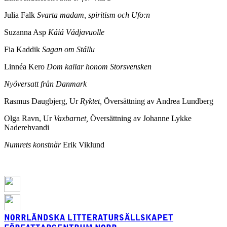
Julia Falk
Svarta madam, spiritism och Ufo:n
Suzanna Asp
Káiá Vádjavuolle
Fia Kaddik
Sagan om Stállu
Linnéa Kero
Dom kallar honom Storsvensken
Nyöversatt från Danmark
Rasmus Daugbjerg, Ur
Ryktet,
Översättning av Andrea Lundberg
Olga Ravn, Ur
Vaxbarnet,
Översättning av Johanne Lykke
Naderehvandi
Numrets konstnär
Erik Viklund
NORRLÄNDSKA LITTERATURSÄLLSKAPET