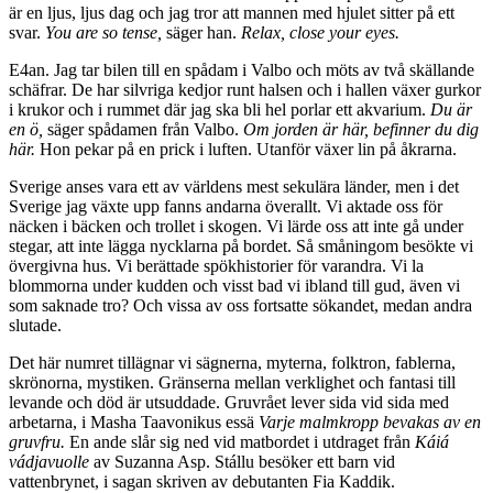
är en ljus, ljus dag och jag tror att mannen med hjulet sitter på ett
svar.
You are so tense,
säger han.
Relax, close your eyes.
E4an. Jag tar bilen till en spådam i Valbo och möts av två skällande
schäfrar. De har silvriga kedjor runt halsen och i hallen växer gurkor
i krukor och i rummet där jag ska bli hel porlar ett akvarium.
Du är
en ö,
säger spådamen från Valbo.
Om jorden är här, befinner du dig
här.
Hon pekar på en prick i luften. Utanför växer lin på åkrarna.
Sverige anses vara ett av världens mest sekulära länder, men i det
Sverige jag växte upp fanns andarna överallt. Vi aktade oss för
näcken i bäcken och trollet i skogen. Vi lärde oss att inte gå under
stegar, att inte lägga nycklarna på bordet. Så småningom besökte vi
övergivna hus. Vi berättade spökhistorier för varandra. Vi la
blommorna under kudden och visst bad vi ibland till gud, även vi
som saknade tro? Och vissa av oss fortsatte sökandet, medan andra
slutade.
Det här numret tillägnar vi sägnerna, myterna, folktron, fablerna,
skrönorna, mystiken. Gränserna mellan verklighet och fantasi till
levande och död är utsuddade. Gruvrået lever sida vid sida med
arbetarna, i Masha Taavonikus essä
Varje malmkropp bevakas av en
gruvfru.
En ande slår sig ned vid matbordet i utdraget från
Káiá
vádjavuolle
av Suzanna Asp. Stállu besöker ett barn vid
vattenbrynet, i sagan skriven av debutanten Fia Kaddik.