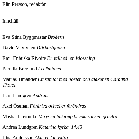
Elin Persson, redaktör
Innehåll
Eva-Stina Byggmästar
Brodern
David Väyrynen
Dårhushjonen
Emil Enbuska Rivoire
En tallhed, en islossning
Pernilla Berglund
I cellminnet
Mattias Timander
Ett samtal med poeten och diakonen Carolina
Thorell
Lars Landgren
Andrum
Axel Östman
Fördriva och/eller förändras
Masha Taavoniku
Varje malmkropp bevakas av en gruvfru
Andrea Lundgren
Katarina kyrka, 14.43
Lina Andersson
Akta er för Vittra