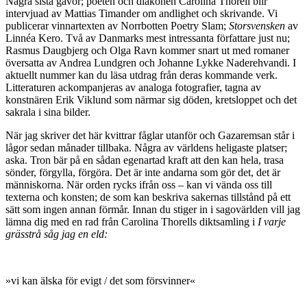
Några sista gåvor; poeten och diakonen Carolina Thorell blir
intervjuad av Mattias Timander om andlighet och skrivande. Vi
publicerar vinnartexten av Norrbotten Poetry Slam;
Storsvensken
av
Linnéa Kero. Två av Danmarks mest intressanta författare just nu;
Rasmus Daugbjerg och Olga Ravn kommer snart ut med romaner
översatta av Andrea Lundgren och Johanne Lykke Naderehvandi. I
aktuellt nummer kan du läsa utdrag från deras kommande verk.
Litteraturen ackompanjeras av analoga fotografier, tagna av
konstnären Erik Viklund som närmar sig döden, kretsloppet och det
sakrala i sina bilder.
När jag skriver det här kvittrar fåglar utanför och Gazaremsan står i
lågor sedan månader tillbaka. Några av världens heligaste platser;
aska. Tron bär på en sådan egenartad kraft att den kan hela, trasa
sönder, förgylla, förgöra. Det är inte andarna som gör det, det är
människorna. När orden rycks ifrån oss – kan vi vända oss till
texterna och konsten; de som kan beskriva sakernas tillstånd på ett
sätt som ingen annan förmår. Innan du stiger in i sagovärlden vill jag
lämna dig med en rad från Carolina Thorells diktsamling i
I varje
grässtrå såg jag en eld:
»vi kan älska för evigt / det som försvinner«