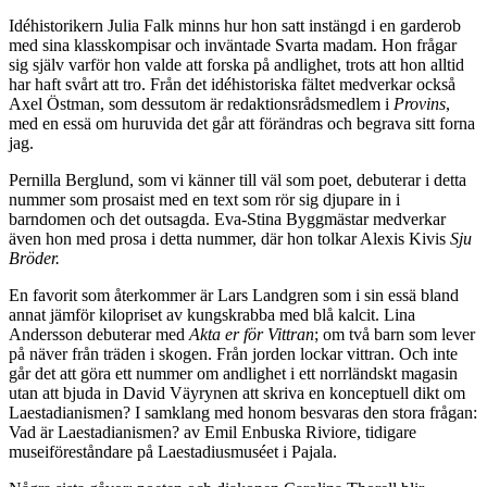
Idéhistorikern Julia Falk minns hur hon satt instängd i en garderob
med sina klasskompisar och inväntade Svarta madam. Hon frågar
sig själv varför hon valde att forska på andlighet, trots att hon alltid
har haft svårt att tro. Från det idéhistoriska fältet medverkar också
Axel Östman, som dessutom är redaktionsrådsmedlem i
Provins
,
med en essä om huruvida det går att förändras och begrava sitt forna
jag.
Pernilla Berglund, som vi känner till väl som poet, debuterar i detta
nummer som prosaist med en text som rör sig djupare in i
barndomen och det outsagda. Eva-Stina Byggmästar medverkar
även hon med prosa i detta nummer, där hon tolkar Alexis Kivis
Sju
Bröder.
En favorit som återkommer är Lars Landgren som i sin essä bland
annat jämför kilopriset av kungskrabba med blå kalcit. Lina
Andersson debuterar med
Akta er för Vittran
; om två barn som lever
på näver från träden i skogen. Från jorden lockar vittran. Och inte
går det att göra ett nummer om andlighet i ett norrländskt magasin
utan att bjuda in David Väyrynen att skriva en konceptuell dikt om
Laestadianismen? I samklang med honom besvaras den stora frågan:
Vad är Laestadianismen? av Emil Enbuska Riviore, tidigare
museiföreståndare på Laestadiusmuséet i Pajala.