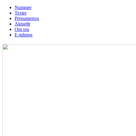
Skip
Nummer
to
Texter
content
Prenumerera
Aktuellt
Om oss
E-tidning