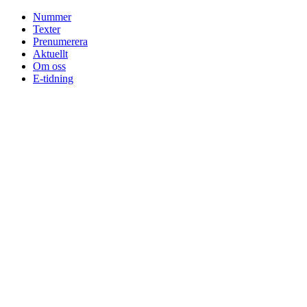
Skip
Nummer
to
Texter
content
Prenumerera
Aktuellt
Om oss
E-tidning