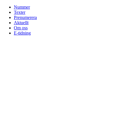
Skip
Nummer
to
Texter
content
Prenumerera
Aktuellt
Om oss
E-tidning