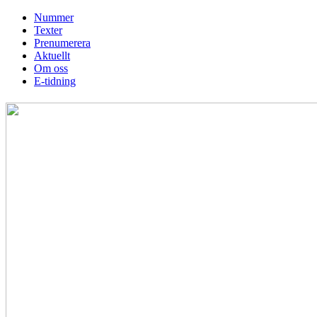
Skip
Nummer
to
Texter
content
Prenumerera
Aktuellt
Om oss
E-tidning