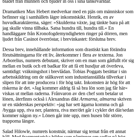
bladet från munnen och bjuder in oss i sina tankevärldar.
Dramatiken Max Hebert medverkar med en pjäs om människor som
befinner sig i samhällets lägre inkomstskikt. Henrik, en av
huvudkaraktärerna, säger: »Skulderna växte, jag tänkte bara på att
jag skulle vinna tillbaka. Satsa hundra till, hundra till.« En
handläggare från Kronofogdemyndigheten ringer på dörren, men
ljudet från Casinot överröstar, i brevinkastet: förslutna brev.
Dessa brev, innehållande information som drastiskt kan förändra
förutsättningarna för ett liv, återkommer i flera av texterna. Jon
Arborelius, numrets debutant, skriver om en man som gåtfullt rör sig
mellan en butik och ett badkar för att få ett husdjur att överleva,
samtidigt: vräkningshot i brevlådan. Tobias Poggats berättar i sin
arbetsskildring om de stålkuvert som industrianställda tillverkar i
slipen för att inte producera i för hög takt. Inkomsten är hög för att
riskerna är det. »Jag kommer aldrig få så bra lön som jag får här«
viskas ut mellan raderna. Frånvaron av den chef som betalar ut
lönen, återfinns också i Alexandras dikt
Armarna, almarna
skriven
ur en städerskas perspektiv: »jag har sett ägarna komma och gå
/bygga upp, riva ner, plantera, riva mer/det går i cykler det där/sedan
kommer någon ny.« Lönen går inte upp, men husen blir större,
trapporna längre.
Salad Hilowle, numrets konstnär, närmar sig temat från ett annat
håll. Med fragmentariska bilder som påminner om sedlar på hög,