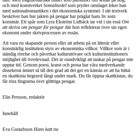
och med konstverket
Somalisedel
som pryder omslaget leker han
med nationalromantiken i det ekonomiska systemet. I sitt textverk
beskriver han hur jakten på pengar har präglat hans liv som
konstnär. Ett spår som Lyra Ekström Lidbäck tar vid i sin essä
Om
att skriva om pengar för pengar
där hon reflekterar över sin egen
ekonomi under skrivprocessen av essän.
Att vara en skapande person eller att arbeta på en litterär eller
konstnärlig institution styrs av ekonomiska villkor. Villkor som är i
ständig rörelse och påverkar kulturutövare och kulturinstitutioners
möjlighet till överlevnad. Det är oundvikligt att tankar på pengar inte
upptar tid. Genom poesi, konst och prosa har våra medverkande
dissekerat ämnet så till den grad att det ger en känsla av att ha hittat
en skattkista begravd långt under mark. Du får öppna skattkistan, du
får röra fingrarna över glittriga pengar.
Elin Persson, redaktör
Innehåll
Eva Gustafsson
Hans katt nu