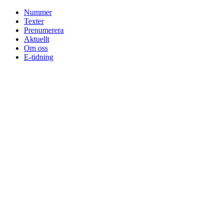
Skip
Nummer
to
Texter
content
Prenumerera
Aktuellt
Om oss
E-tidning