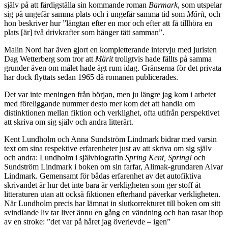
själv på att färdigställa sin kommande roman
Barmark
, som utspelar
sig på ungefär samma plats och i ungefär samma tid som
Märit
, och
hon beskriver hur ”längtan efter en mor och efter att få tillhöra en
plats [är] två drivkrafter som hänger tätt samman”.
Malin Nord har även gjort en kompletterande intervju med juristen
Dag Wetterberg som tror att
Märit
troligtvis hade fällts på samma
grunder även om målet hade ägt rum idag. Gränserna för det privata
har dock flyttats sedan 1965 då romanen publicerades.
Det var inte meningen från början, men ju längre jag kom i arbetet
med föreliggande nummer desto mer kom det att handla om
distinktionen mellan fiktion och verklighet, ofta utifrån perspektivet
att skriva om sig själv och andra litterärt.
Kent Lundholm och Anna Sundström Lindmark bidrar med varsin
text om sina respektive erfarenheter just av att skriva om sig själv
och andra: Lundholm i självbiografin
Spring Kent, Spring!
och
Sundström Lindmark i boken om sin farfar, Alimak-grundaren Alvar
Lindmark. Gemensamt för bådas erfarenhet av det autofiktiva
skrivandet är hur det inte bara är verkligheten som ger stoff åt
litteraturen utan att också fiktionen efterhand påverkar verkligheten.
När Lundholm precis har lämnat in slutkorrekturet till boken om sitt
svindlande liv tar livet ännu en gång en vändning och han rasar ihop
av en stroke: ”det var på håret jag överlevde – igen”