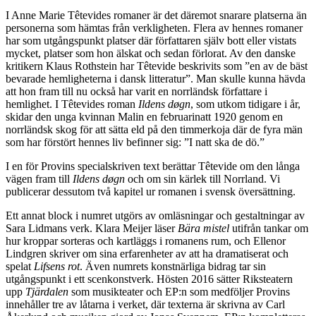
I Anne Marie Têtevides romaner är det däremot snarare platserna än
personerna som hämtas från verkligheten. Flera av hennes romaner
har som utgångspunkt platser där författaren själv bott eller vistats
mycket, platser som hon älskat och sedan förlorat. Av den danske
kritikern Klaus Rothstein har Têtevide beskrivits som ”en av de bäst
bevarade hemligheterna i dansk litteratur”. Man skulle kunna hävda
att hon fram till nu också har varit en norrländsk författare i
hemlighet. I Têtevides roman
Ildens døgn
, som utkom tidigare i år,
skidar den unga kvinnan Malin en februarinatt 1920 genom en
norrländsk skog för att sätta eld på den timmerkoja där de fyra män
som har förstört hennes liv befinner sig: ”I natt ska de dö.”
I en för Provins specialskriven text berättar Têtevide om den långa
vägen fram till
Ildens døgn
och om sin kärlek till Norrland. Vi
publicerar dessutom två kapitel ur romanen i svensk översättning.
Ett annat block i numret utgörs av omläsningar och gestaltningar av
Sara Lidmans verk. Klara Meijer läser
Bära mistel
utifrån tankar om
hur kroppar sorteras och kartläggs i romanens rum, och Ellenor
Lindgren skriver om sina erfarenheter av att ha dramatiserat och
spelat
Lifsens rot
. Även numrets konstnärliga bidrag tar sin
utgångspunkt i ett scenkonstverk. Hösten 2016 sätter Riksteatern
upp
Tjärdalen
som musikteater och EP:n som medföljer Provins
innehåller tre av låtarna i verket, där texterna är skrivna av Carl