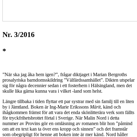
Nr. 3/2016
*
”När ska jag åka hem igen?”, frågar diktjaget i Marian Bergroths
prosalyriska barndomsskildring ”Välfärdssamhället”. Dikten utspelar
sig för några decennier sedan i ett fosterhem i Hälsingland, men det
skulle lika gärna kunna vara i vilket -land som helst.
Längre tillbaka i tiden flyttar ett par systrar med sin familj till en liten
by i Jämtland. Boken är Ing-Marie Erikssons
Märit
, känd och
ihågkommen främst för att vara det enda skönlitterära verk som fällts
för tryckfrihetsbrottet förtal i Sverige. När Malin Nord i detta
nummer av Provins gör en omläsning av romanen blir hon ”påmind
om att en text kan ta över ens kropp och sinnen” och det framstår
som obegripligt för henne att boken inte är mer känd. Nord håller