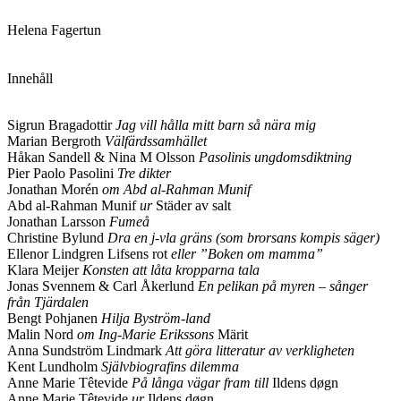
Helena Fagertun
Innehåll
Sigrun Bragadottir
Jag vill hålla mitt barn så nära mig
Marian Bergroth
Välfärdssamhället
Håkan Sandell & Nina M Olsson
Pasolinis ungdomsdiktning
Pier Paolo Pasolini
Tre dikter
Jonathan Morén
om Abd al-Rahman Munif
Abd al-Rahman Munif
ur
Städer av salt
Jonathan Larsson
Fumeå
Christine Bylund
Dra en j-vla gräns (som brorsans kompis säger)
Ellenor Lindgren Lifsens rot
eller ”Boken om mamma”
Klara Meijer
Konsten att låta kropparna tala
Jonas Svennem & Carl Åkerlund
En pelikan på myren – sånger
från Tjärdalen
Bengt Pohjanen
Hilja Byström-land
Malin Nord
om Ing-Marie Erikssons
Märit
Anna Sundström Lindmark
Att göra litteratur av verkligheten
Kent Lundholm
Självbiografins dilemma
Anne Marie Têtevide
På långa vägar fram till
Ildens døgn
Anne Marie Têtevide
ur
Ildens døgn