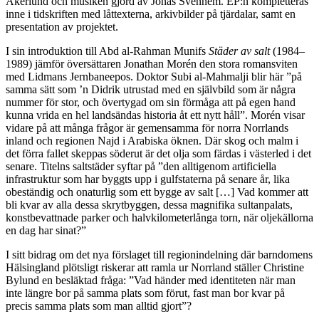
Åkerlund och musiken gjord av Jonas Svennem. EP:n kompletteras
inne i tidskriften med låttexterna, arkivbilder på tjärdalar, samt en
presentation av projektet.
I sin introduktion till Abd al-Rahman Munifs
Städer av salt
(1984–
1989) jämför översättaren Jonathan Morén den stora romansviten
med Lidmans Jernbaneepos. Doktor Subi al-Mahmalji blir här ”på
samma sätt som ’n Didrik utrustad med en självbild som är några
nummer för stor, och övertygad om sin förmåga att på egen hand
kunna vrida en hel landsändas historia åt ett nytt håll”. Morén visar
vidare på att många frågor är gemensamma för norra Norrlands
inland och regionen Najd i Arabiska öknen. Där skog och malm i
det förra fallet skeppas söderut är det olja som färdas i västerled i det
senare. Titelns saltstäder syftar på ”den alltigenom artificiella
infrastruktur som har byggts upp i gulfstaterna på senare år, lika
obeständig och onaturlig som ett bygge av salt […] Vad kommer att
bli kvar av alla dessa skrytbyggen, dessa magnifika sultanpalats,
konstbevattnade parker och halvkilometerlånga torn, när oljekällorna
en dag har sinat?”
I sitt bidrag om det nya förslaget till regionindelning där barndomens
Hälsingland plötsligt riskerar att ramla ur Norrland ställer Christine
Bylund en besläktad fråga: ”Vad händer med identiteten när man
inte längre bor på samma plats som förut, fast man bor kvar på
precis samma plats som man alltid gjort”?