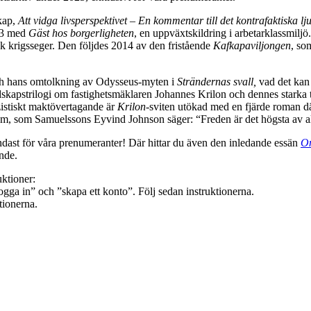
skap,
Att vidga livsperspektivet – En kommentar till det kontrafaktiska lju
993 med
Gäst hos borgerligheten
, en uppväxtskildring i arbetarklassmil
tysk krigsseger. Den följdes 2014 av den fristående
Kafkapaviljongen
, so
ch hans omtolkning av Odysseus-myten i
Strändernas svall,
vad det kan v
dskapstrilogi om fastighetsmäklaren Johannes Krilon och dennes starka tr
zistiskt maktövertagande är
Krilon
-sviten utökad med en fjärde roman där 
rsom, som Samuelssons Eyvind Johnson säger: “Freden är det högsta av al
endast för våra prenumeranter! Där hittar du även den inledande essän
Om
nde.
uktioner:
logga in” och ”skapa ett konto”. Följ sedan instruktionerna.
tionerna.