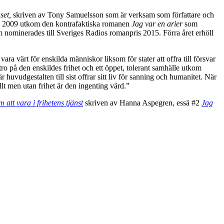
set
,
skriven av Tony Samuelsson som är verksam som författare och
jö. 2009 utkom den kontrafaktiska romanen
Jag var en arier
som
m nominerades till Sveriges Radios romanpris 2015. Förra året erhöll
ara värt för enskilda människor liksom för stater att offra till försvar
o på den enskildes frihet och ett öppet, tolerant samhälle utkom
huvudgestalten till sist offrar sitt liv för sanning och humanitet. När
lt men utan frihet är den ingenting värd.”
 att vara i frihetens tjänst
skriven av Hanna Aspegren, essä #2
Jag