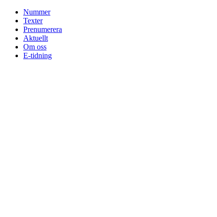
Skip
Nummer
to
Texter
content
Prenumerera
Aktuellt
Om oss
E-tidning