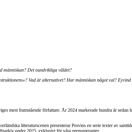
med människan?
Det oundvikliga våldet?
destruktionens«?
Vad är alternativet? Har människan något val?
Eyvind 
ges mest framstående författare. År 2024 markerade hundra år sedan 
 norrländska litteraturscenen presenterar Provins en serie texter av samt
riftsarkiv under 2025, exklusivt för våra prenumeranter.