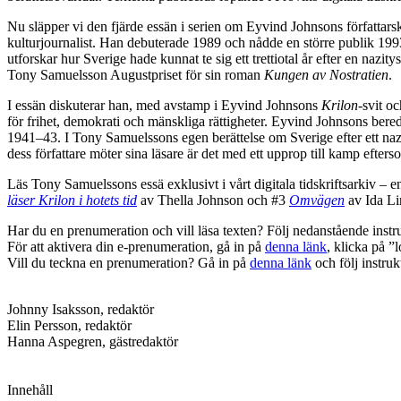
Nu släpper vi den fjärde essän i serien om Eyvind Johnsons författar
kulturjournalist. Han debuterade 1989 och nådde en större publik 1
utforskar hur Sverige hade kunnat te sig ett trettiotal år efter en nazi
Tony Samuelsson Augustpriset för sin roman
Kungen av Nostratien
.
I essän diskuterar han, med avstamp i Eyvind Johnsons
Krilon
-svit o
för frihet, demokrati och mänskliga rättigheter. Eyvind Johnsons bere
1941–43. I Tony Samuelssons egen berättelse om Sverige efter ett na
dess författare möter sina läsare är det med ett upprop till kamp efte
Läs Tony Samuelssons essä exklusivt i vårt digitala tidskriftsarkiv – 
läser Krilon i hotets tid
av Thella Johnson och #3
Omvägen
av Ida Li
Har du en prenumeration och vill läsa texten? Följ nedanstående instr
För att aktivera din e-prenumeration, gå in på
denna länk
, klicka på ”
Vill du teckna en prenumeration? Gå in på
denna länk
och följ instruk
Johnny Isaksson, redaktör
Elin Persson, redaktör
Hanna Aspegren, gästredaktör
Innehåll