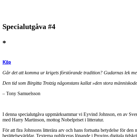
Specialutgåva #4
*
Köp
Går det att komma ur krigets förstörande tradition? Gudarnas lek 
Den tid som Birgitta Trotzig någonstans kallat »den stora människo
– Tony Samuelsson
I denna specialutgåva uppmärksammar vi Eyvind Johnson, en av Sveri
med Harry Martinson, mottog Nobelpriset i litteratur.
För att fira Johnsons litterära arv och hans fortsatta betydelse för den
berättelsevärldar. Texterna publiceras löpande i Provins digitala tidsk