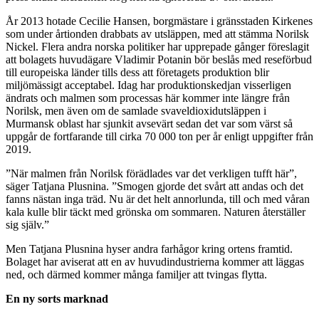
År 2013 hotade
Cecilie Hansen, borgmästare i gränsstaden Kirkenes
som under årtionden drabbats av utsläppen, med att stämma Norilsk
Nickel. Flera
andra norska politiker har upprepade gånger föreslagit
att bolagets huvudägare Vladimir Potanin bör beslås med reseförbud
till europeiska länder tills dess att företagets produktion blir
miljömässigt acceptabel. Idag har produktionskedjan visserligen
ändrats och malmen som processas här kommer inte längre från
Norilsk, men även om de samlade svaveldioxidutsläppen i
Murmansk oblast har sjunkit avsevärt sedan det var som värst så
uppgår de fortfarande till cirka 70 000 ton per år enligt uppgifter från
2019.
”När malmen från Norilsk förädlades var det verkligen tufft här”,
säger
Tatjana Plusnina. ”
Smogen gjorde det svårt att andas och det
fanns nästan inga träd. Nu är det helt annorlunda, till och med våran
kala kulle blir täckt med grönska om sommaren. Naturen återställer
sig själv.”
Men Tatjana Plusnina hyser andra farhågor kring ortens framtid.
Bolaget har aviserat att en av huvudindustrierna kommer att läggas
ned, och därmed kommer många familjer att tvingas flytta.
En ny sorts marknad