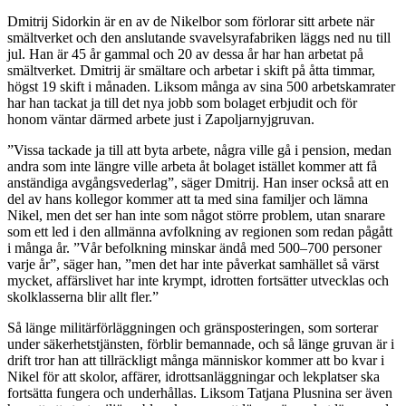
Dmitrij Sidorkin är en av de Nikelbor som förlorar sitt arbete när
smältverket och den anslutande svavelsyrafabriken läggs ned nu till
jul. Han är 45 år gammal och 20 av dessa år har han arbetat på
smältverket. Dmitrij är smältare och arbetar i skift på åtta timmar,
högst 19 skift i månaden. Liksom många av sina 500 arbetskamrater
har han tackat ja till det nya jobb som bolaget erbjudit och för
honom väntar därmed arbete just i Zapoljarnyjgruvan.
”Vissa tackade ja till att byta arbete, några ville gå i pension, medan
andra som inte längre ville arbeta åt bolaget istället kommer att få
anständiga avgångsvederlag”, säger Dmitrij. Han inser också att en
del av hans kollegor kommer att ta med sina familjer och lämna
Nikel, men det ser han inte som något större problem, utan snarare
som ett led i den allmänna avfolkning av regionen som redan pågått
i många år. ”Vår befolkning minskar ändå med 500–700 personer
varje år”, säger han, ”men det har inte påverkat samhället så värst
mycket, affärslivet har inte krympt, idrotten fortsätter utvecklas och
skolklasserna blir allt fler.”
Så länge militärförläggningen och gränsposteringen, som sorterar
under säkerhetstjänsten, förblir bemannade, och så länge gruvan är i
drift tror han att tillräckligt många människor kommer att bo kvar i
Nikel för att skolor, affärer, idrottsanläggningar och lekplatser ska
fortsätta fungera och underhållas. Liksom
Tatjana Plusnina ser även