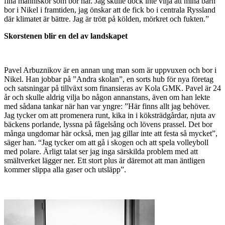
fina människor som bor här. Jag skulle dock inte vilja att mina barn
bor i Nikel i framtiden, jag önskar att de fick bo i centrala Ryssland
där klimatet är bättre. Jag är trött på kölden, mörkret och fukten.”
Skorstenen blir en del av landskapet
Pavel Arbuznikov är en annan ung man som är uppvuxen och bor i
Nikel. Han jobbar på ”Andra skolan”, en sorts hub för nya företag
och satsningar på tillväxt som finansieras av Kola GMK. Pavel är 24
år och skulle aldrig vilja bo någon annanstans, även om han lekte
med sådana tankar när han var yngre: ”Här finns allt jag behöver.
Jag tycker om att promenera runt, kika in i köksträdgårdar, njuta av
bäckens porlande, lyssna på fågelsång och lövens prassel. Det bor
många ungdomar här också, men jag gillar inte att festa så mycket”,
säger han. “Jag tycker om att gå i skogen och att spela volleyboll
med polare. Ärligt talat ser jag inga särskilda problem med att
smältverket lägger ner. Ett stort plus är däremot att man äntligen
kommer slippa alla gaser och utsläpp”.