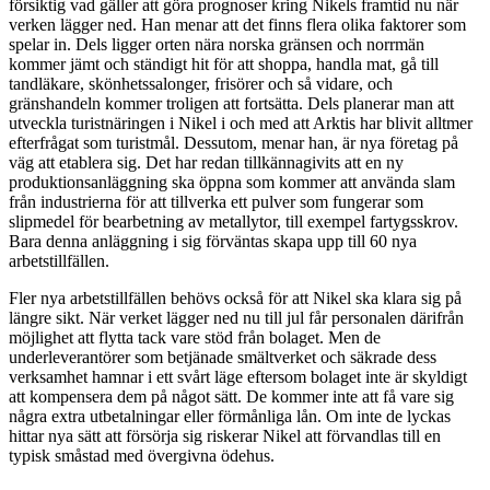
försiktig vad gäller att göra prognoser kring Nikels framtid nu när
verken lägger ned. Han menar att det finns flera olika faktorer som
spelar in. Dels ligger orten nära norska gränsen och norrmän
kommer jämt och ständigt hit för att shoppa, handla mat, gå till
tandläkare, skönhetssalonger, frisörer och så vidare, och
gränshandeln kommer troligen att fortsätta. Dels planerar man att
utveckla turistnäringen i Nikel i och med att Arktis har blivit alltmer
efterfrågat som turistmål. Dessutom, menar han, är nya företag på
väg att etablera sig. Det har redan tillkännagivits att en ny
produktionsanläggning ska öppna som kommer att använda slam
från industrierna för att tillverka ett pulver som fungerar som
slipmedel för bearbetning av metallytor, till exempel fartygsskrov.
Bara denna anläggning i sig förväntas skapa upp till 60 nya
arbetstillfällen.
Fler nya arbetstillfällen behövs också för att Nikel ska klara sig på
längre sikt. När verket lägger ned nu till jul får personalen därifrån
möjlighet att flytta tack vare stöd från bolaget. Men de
underleverantörer som betjänade smältverket och säkrade dess
verksamhet hamnar i ett svårt läge eftersom bolaget inte är skyldigt
att kompensera dem på något sätt. De kommer inte att få vare sig
några extra utbetalningar eller förmånliga lån. Om inte de lyckas
hittar nya sätt att försörja sig riskerar Nikel att förvandlas till en
typisk småstad med övergivna ödehus.