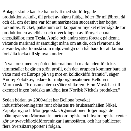
Bolaget skulle kanske ha fortsatt med sin förlegade
produktionsteknik, till priset av några futtiga böter för miljöbrott då
och då, om det inte var för att marknaden successivt har börjat
förändras.
Nickel, palladium och koppar är mycket efterfrågade för
produktionen av elbilar och utvecklingen av förnyelsebara
energikällor, men Tesla, Apple och andra stora företag på denna
växande marknad är samtidigt måna om att de, och råvarorna de
använder, ska framstå som miljövänliga och hållbara för att kunna
fortsätta locka till sig nya kunder.
”Nya konsumenter på den internationella marknaden för icke-
järnmetaller begär en grön profil, och den gruppen kommer bara att
växa med ett Europa på väg mot en koldioxidfri framtid”, säger
Andrej Zolotkov, ledare för miljöorganisationen Bellona i
Murmansk. ”Konsumenterna sätter villkoren. Elon Musk har till
exempel ingen brådska att köpa just Norilsk Nickels produkter.”
Sedan början av 2000-talet har Bellona bevakat
industriföroreningarna runt oblastets tre brukssamhällen Nikel,
Zapoljarnyj och Montjegorsk. Organisationen följer noga de
mätningar som Murmansks meteorologiska och hydrologiska center
gör av svaveldioxidföroreningar i atmosfären, och har publicerat
flera översiktsrapporter i frågan.