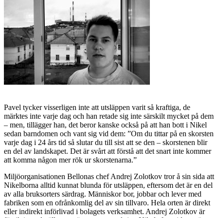
Pavel tycker visserligen inte att utsläppen varit så kraftiga, de
märktes inte varje dag och han retade sig inte särskilt mycket på dem
– men, tillägger han, det beror kanske också på att han bott i Nikel
sedan barndomen och vant sig vid dem: ”Om du tittar på en skorsten
varje dag i 24 års tid så slutar du till sist att se den – skorstenen blir
en del av landskapet. Det är svårt att förstå att det snart inte kommer
att komma någon mer rök ur skorstenarna.”
Miljöorganisationen Bellonas chef Andrej Zolotkov tror å sin sida att
Nikelborna alltid kunnat blunda för utsläppen, eftersom det är en del
av alla bruksorters särdrag. Människor bor, jobbar och lever med
fabriken som en ofrånkomlig del av sin tillvaro. Hela orten är direkt
eller indirekt införlivad i bolagets verksamhet. Andrej Zolotkov är