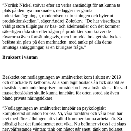
”Norilsk Nickel strävar efter att verka anständigt för att kunna ta
plats på den nya marknaden, de lägger ner gamla
industrianläggningar, moderniserar utrustningen och byter ut
produktionskedjan”, säger Andrej Zolotkov. “De har visserligen
väldigt stora tillgångar av bas- och ädelmetaller
och det kommer
säkerligen råda stor efterfrågan på produkter som kräver de
råvarorna även fortsättningsvis, men huruvida bolaget ska lyckas
befästa sin plats på den marknaden, med tanke på alla deras
smutsiga anläggningar, är en klurigare fråga.”
Bruksort i väntan
Beskedet om nedläggningen av smältverket kom i slutet av 2019
och chockade Nikelborna. Alla som tagit bostadslån fick snabbt se
drastiskt sjunkande huspriser i området och en allmän rädsla för vad
massarbetslöshet skulle kunna innebära för orten spred sig även
bland privata näringsidkare.
”
Nedläggningen av smältverket innebär en psykologiskt
komplicerad situation för oss. Vi, våra föräldrar och våra barn har
levt med föreställningen att vi alltid kommer kunna arbeta här. Så
plötsligt har det fundamentet gett vika. Nu befinner vi oss i ett slags
nervpåfrestande väntan: tänk om något går snett, tänk om bolaget