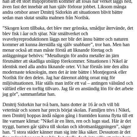
han att
ett stort miljöproblem kommer att lösas när verket läggs ned,
även fast det innebär att han själv förlorar jobbet. Liksom många
andra ortsbor anser Dmitrij Sidorkin att situationen blivit bättre
sedan man slutat smälta malmen från Norilsk.
”Skogen kom tillbaka, det blev mer grönska, smådjur återvände, det
blev fisk i åar och sjöar. När smältverket och
svavelsyreproduktionen läggs ner blir det ännu bättre och naturen
kommer att kunna återställa sig själv snabbare”, tror han. Men han
menar också att man måste förstå att liknande företag och
anläggningar behövs: ”Metallurgin för andra metaller än järn
förutsätter att skadliga utsläpp förekommer. Situationen i Nikel är
identisk med alla andra liknande orter. Vi har förstås inte den allra
modernaste teknologin, men det är inte bättre i Montjegorsk eller
Norilsk för den delen. Jag har däremot aldrig oroat mig för
miljösituationen. Här ställs man inför ett val – antingen välstånd och
välfärd eller en torftig tillvaro. Jag får en anständig lön för det arbete
jag gör”, sammanfattar han.
Dmitrij Sidorkin har två barn, hans dotter är 16 år och vill bli
veterinär och sonen har precis börjat skolan. Familjen trivs i Nikel,
men Dmitrij hoppas ändå någon gång i framtiden kunna flytta till ett
lite varmare klimat: ”Nikel är en liten, ren och lugn stad. Här är det
tryggt, barnen går själva till skolan och idrottsanläggningen”, säger
han. “I stora städer känner man sig inte lika säker. Dessutom är det