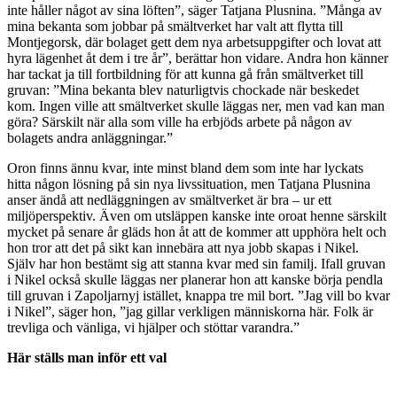
inte håller något av sina löften”, säger Tatjana Plusnina.
”
Många av
mina bekanta som jobbar på smältverket har valt att flytta till
Montjegorsk, där bolaget gett dem nya arbetsuppgifter och lovat att
hyra lägenhet åt dem i tre år”, berättar hon vidare. Andra hon känner
har tackat ja till fortbildning för att kunna gå från smältverket till
gruvan: ”Mina bekanta blev naturligtvis chockade när beskedet
kom. Ingen ville att smältverket skulle läggas ner, men vad kan man
göra? Särskilt när alla som ville ha erbjöds arbete på någon av
bolagets andra anläggningar.”
Oron finns ännu kvar, inte minst bland dem som inte har lyckats
hitta någon lösning på sin nya livssituation,
men Tatjana Plusnina
anser ändå att nedläggningen av smältverket är bra – ur ett
miljöperspektiv. Även om utsläppen kanske inte oroat henne särskilt
mycket på senare år gläds hon åt att de kommer att upphöra helt och
hon tror att det på sikt kan innebära att nya jobb skapas i Nikel.
Själv har hon bestämt sig att stanna kvar med sin familj. Ifall gruvan
i Nikel också skulle läggas ner planerar hon att kanske börja pendla
till gruvan i Zapoljarnyj istället, knappa tre mil bort. ”Jag vill bo kvar
i Nikel”, säger hon, ”jag gillar verkligen människorna här. Folk är
trevliga och vänliga, vi hjälper och stöttar varandra.”
Här ställs man inför ett val