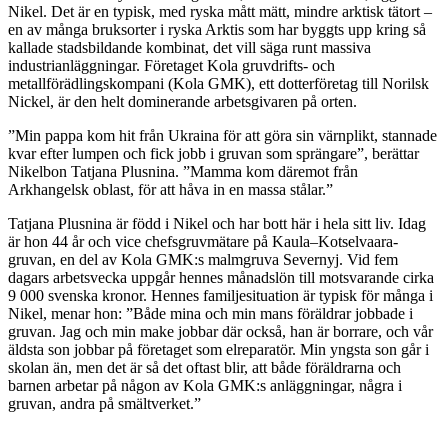
Nikel. Det är en typisk, med ryska mått mätt, mindre arktisk tätort –
en av många bruksorter i ryska Arktis som har byggts upp kring så
kallade stadsbildande kombinat, det vill säga runt massiva
industrianläggningar. Företaget Kola gruvdrifts- och
metallförädlingskompani (Kola GMK), ett dotterföretag till Norilsk
Nickel, är den helt dominerande arbetsgivaren på orten.
”Min pappa kom hit från Ukraina för att göra sin värnplikt, stannade
kvar efter lumpen och fick jobb i gruvan som sprängare”, berättar
Nikelbon Tatjana Plusnina. ”Mamma kom däremot från
Arkhangelsk oblast, för att håva in en massa stålar.”
Tatjana Plusnina är född i Nikel och har bott här i hela sitt liv. Idag
är hon 44 år och vice chefsgruvmätare på Kaula–Kotselvaara-
gruvan, en del av Kola GMK:s malmgruva Severnyj. Vid fem
dagars arbetsvecka uppgår hennes månadslön till motsvarande cirka
9 000 svenska kronor. Hennes familjesituation är typisk för många i
Nikel, menar hon: ”Både mina och min mans föräldrar jobbade i
gruvan. Jag och min make jobbar där också, han är borrare, och vår
äldsta son jobbar på företaget som elreparatör. Min yngsta son går i
skolan än, men det är så det oftast blir, att både föräldrarna och
barnen arbetar på någon av Kola GMK:s anläggningar, några i
gruvan, andra på smältverket.”