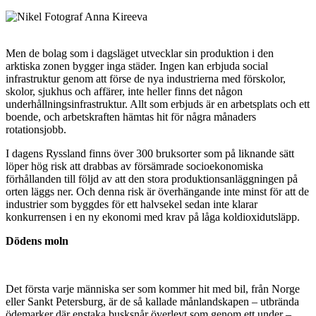
Men de bolag som i dagsläget utvecklar sin produktion i den
arktiska zonen bygger inga städer. Ingen kan erbjuda social
infrastruktur genom att förse de nya industrierna med förskolor,
skolor, sjukhus och affärer, inte heller finns det någon
underhållningsinfrastruktur. Allt som erbjuds är en arbetsplats och ett
boende, och arbetskraften hämtas hit för några månaders
rotationsjobb.
I dagens Ryssland finns över 300 bruksorter som på liknande sätt
löper hög risk att drabbas av försämrade socioekonomiska
förhållanden till följd av att den stora produktionsanläggningen på
orten läggs ner. Och denna risk är överhängande inte minst för att de
industrier som byggdes för ett halvsekel sedan inte klarar
konkurrensen i en ny ekonomi med krav på låga koldioxidutsläpp.
Dödens moln
Det första varje människa ser som kommer hit med bil, från Norge
eller Sankt Petersburg, är de så kallade månlandskapen – utbrända
ödemarker där enstaka busksnår överlevt som genom ett under –