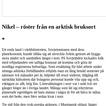
Nikel – röster från en arktisk bruksort
*
Ett enda land i världshistorien, Sovjetunionen med dess
planekonomi, kunde tillåta sig att utveckla Arktis genom att bygga
stora städer och samhällen längst i norr. På Sovjettiden lockades folk
med erbjudanden om saftiga bonusar att komma och göra de
nordliga regionerna beboeliga. Som ersättning för hårt arbete under
stränga arktiska förhållanden erbjöds man en lång betald semester på
närmare två månader per år, biljetter till resor söderut, tillgång till
särskilda hälsohem där bolagens personal kunde vila upp sig och,
viktigast av allt, hög lön. Lönesättningen i norr var i snitt två–tre
gånger högre än i övriga landet. Många som lät sig rekryteras
planerade egentligen att bara stanna i några år för att håva in stålar,
som det hette, men blev sedan kvar i norr.
Tre mil från den rysk-norska gränsen, i Murmansk oblast, ligger