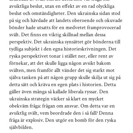
avsiktliga beslut, utan en effekt av en rad olyckliga
beslut och omständigheter. Den ukrainska sidan stod
på sig och hävdade att landets oberoende och okuvade
bönder hade utsatts för en medvetet framprovocerad
svält. Det finns en viktig skillnad mellan dessa
perspektiv. Det ukrainska synsättet gör bönderna till
tydliga subjekt i den egna historieskrivningen. Det
ryska perspektivet tonar i stället ner, eller rent av
förnekar, att det skulle ligga någon avsikt bakom
svälten, men framför allt vänder det sig starkt mot
själva tanken på att någon grupp skulle skilja ut sig på
detta sätt och kräva en egen plats i historien. Detta
gäller även många så kallade liberala ryssar. Den
ukrainska strategin väcker så klart en mycket
obekväm fråga: frågan om ansvar. Om detta var en
avsiktlig svält, vem beordrade den i så fall? Denna
fråga är explosiv. Den utgör en bomb för den ryska
självbilden.