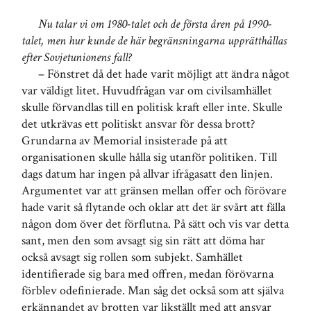
Nu talar vi om 1980-talet och de första åren på 1990-
talet, men hur kunde de här begränsningarna upprätthållas
efter Sovjetunionens fall?
– Fönstret då det hade varit möjligt att ändra något
var väldigt litet. Huvudfrågan var om civilsamhället
skulle förvandlas till en politisk kraft eller inte. Skulle
det utkrävas ett politiskt ansvar för dessa brott?
Grundarna av Memorial insisterade på att
organisationen skulle hålla sig utanför politiken. Till
dags datum har ingen på allvar ifrågasatt den linjen.
Argumentet var att gränsen mellan offer och förövare
hade varit så flytande och oklar att det är svårt att fälla
någon dom över det förflutna. På sätt och vis var detta
sant, men den som avsagt sig sin rätt att döma har
också avsagt sig rollen som subjekt. Samhället
identifierade sig bara med offren, medan förövarna
förblev odefinierade. Man såg det också som att själva
erkännandet av brotten var likställt med att ansvar