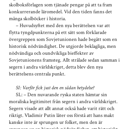
skolboksförlagen som tjänade pengar på att ta fram
konkurrerande läromedel. Vid den tiden fanns det
många skolböcker i historia.
– Huvudsyftet med den nya berättelsen var att
flytta tyngdpunkterna på ett sätt som förklarade
övergreppen som Sovjetunionen hade begått som en
historisk nödvändighet. De utgjorde beklagliga, men
nödvändiga och oundvikliga bieffekter av
Sovjetunionens framsteg. Allt strålade sedan samman i
segern i andra världskriget, detta blev den nya
berättelsens centrala punkt.
SI: Varför fick just den en sådan betydelse?
SL: – Den nuvarande ryska staten hämtar sin
moraliska legitimitet från segern i andra världskriget.
Segern visade att allt annat också hade varit rätt och
riktigt. Vladimir Putin låter oss förstå att hans makt
kanske inte är sprungen ur folket, men den är