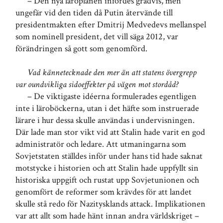
– Den nya läroplanen infördes gradvis, men
ungefär vid den tiden då Putin återvände till
presidentmakten efter Dmitrij Medvedevs mellanspel
som nominell president, det vill säga 2012, var
förändringen så gott som genomförd.
Vad kännetecknade den mer än att statens övergrepp
var oundvikliga sidoeffekter på vägen mot stordåd?
– De viktigaste idéerna formulerades egentligen
inte i läroböckerna, utan i det häfte som instruerade
lärare i hur dessa skulle användas i undervisningen.
Där lade man stor vikt vid att Stalin hade varit en god
administratör och ledare. Att utmaningarna som
Sovjetstaten ställdes inför under hans tid hade saknat
motstycke i historien och att Stalin hade uppfyllt sin
historiska uppgift och rustat upp Sovjetunionen och
genomfört de reformer som krävdes för att landet
skulle stå redo för Nazitysklands attack. Implikationen
var att allt som hade hänt innan andra världskriget –