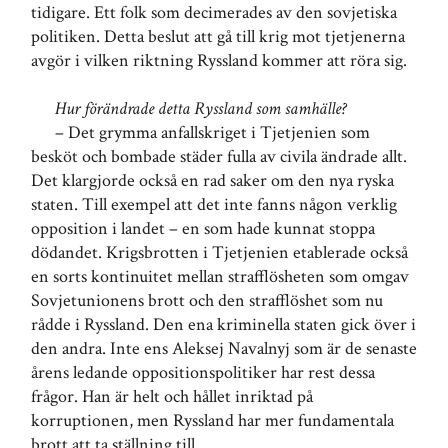
tidigare. Ett folk som decimerades av den sovjetiska
politiken. Detta beslut att gå till krig mot tjetjenerna
avgör i vilken riktning Ryssland kommer att röra sig.
Hur förändrade detta Ryssland som samhälle?
– Det grymma anfallskriget i Tjetjenien som
besköt och bombade städer fulla av civila ändrade allt.
Det klargjorde också en rad saker om den nya ryska
staten. Till exempel att det inte fanns någon verklig
opposition i landet – en som hade kunnat stoppa
dödandet. Krigsbrotten i Tjetjenien etablerade också
en sorts kontinuitet mellan strafflösheten som omgav
Sovjetunionens brott och den strafflöshet som nu
rådde i Ryssland. Den ena kriminella staten gick över i
den andra. Inte ens Aleksej Navalnyj som är de senaste
årens ledande oppositionspolitiker har rest dessa
frågor. Han är helt och hållet inriktad på
korruptionen, men Ryssland har mer fundamentala
brott att ta ställning till.