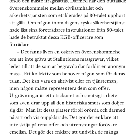
ondo och måste ifrågasättas. Därmed har den outtalade
överenskommelse mellan civilsamhället och
säkerhetstjänsten som etablerades på 80-talet upphört
att gälla. Om någon inom dagens ryska säkerhetstjänst
hade läst sina företrädares instruktioner från 80-talet
hade de betraktat dessa KGB-officerare som
förrädare.
– Det fanns även en oskriven överenskommelse
om att inte gräva ut Stalintidens massgravar, vilket
leder till att de som är begravda där förblir en anonym
massa. Ett kollektiv som behöver någon som för deras
talan. Det kan vara en aktivist eller en tjänsteman,
men någon måste representera dem som offer.
Utgrävningar är ett otacksamt och smutsigt arbete
som även drar upp all den historiska smuts som döljer
sig där. Man lät dessa platser förbli orörda och därmed
på sätt och vis ouppklarade. Det gör det enklare att
inte skilja på rena offer och utrensningar förövare
emellan. Det gör det enklare att undvika de många