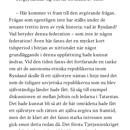
– Här kommer vi fram till den avgörande frågan.
Frågan som egentligen inte har ställts under de
senaste trettio åren av rysk historia: vad är Ryssland?
Vad betyder denna federation – som inte är någon
federation? Även här fanns det en mycket kort
tidsperiod i början av nittiotalet när något
grundläggande i denna uppfattning hade kunnat
ändras. Vid den tiden fanns det fortfarande en tanke
om att de autonoma etniska republikerna inom
Ryssland skulle få ett självstyre nästan i linje med det
som de tidigare sovjetiska republikerna som nu blev
självständiga länder hade fått. Så såg till exempel
diskussionen ut mellan Jeltsin och ledarna i Tatarstan.
Det hade kunnat bli så att de här områdena hade fått
ett självstyre och rätten att själva avgöra sin framtid,
men det är klart att det fanns starka intressen som
gick emot detta redan då. Det första Tjetjenienkriget