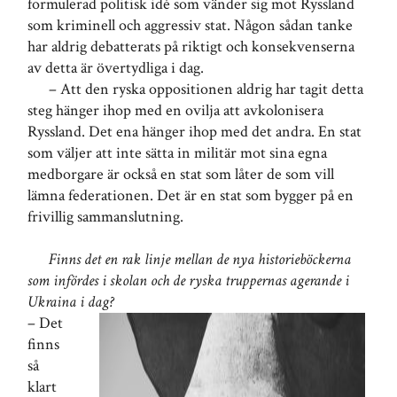
formulerad politisk idé som vänder sig mot Ryssland
som kriminell och aggressiv stat. Någon sådan tanke
har aldrig debatterats på riktigt och konsekvenserna
av detta är övertydliga i dag.
– Att den ryska oppositionen aldrig har tagit detta
steg hänger ihop med en ovilja att avkolonisera
Ryssland. Det ena hänger ihop med det andra. En stat
som väljer att inte sätta in militär mot sina egna
medborgare är också en stat som låter de som vill
lämna federationen. Det är en stat som bygger på en
frivillig sammanslutning.
Finns det en rak linje mellan de nya historieböckerna
som infördes i skolan och de ryska truppernas agerande i
Ukraina i dag?
– Det
finns
så
klart