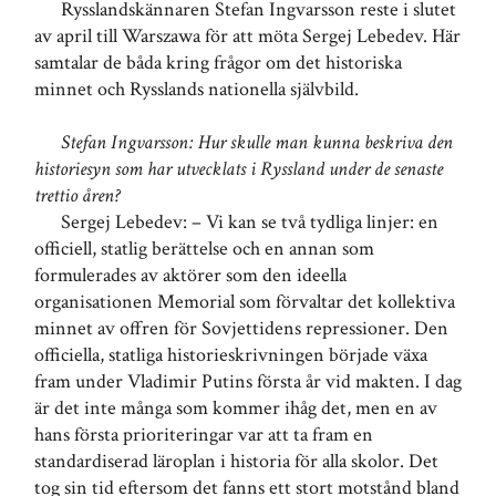
Rysslandskännaren Stefan Ingvarsson reste i slutet
av april till Warszawa för att möta Sergej Lebedev. Här
samtalar de båda kring frågor om det historiska
minnet och Rysslands nationella självbild.
Stefan Ingvarsson: Hur skulle man kunna beskriva den
historiesyn som har utvecklats i Ryssland under de senaste
trettio åren?
Sergej Lebedev: – Vi kan se två tydliga linjer: en
officiell, statlig berättelse och en annan som
formulerades av aktörer som den ideella
organisationen Memorial som förvaltar det kollektiva
minnet av offren för Sovjettidens repressioner. Den
officiella, statliga historieskrivningen började växa
fram under Vladimir Putins första år vid makten. I dag
är det inte många som kommer ihåg det, men en av
hans första prioriteringar var att ta fram en
standardiserad läroplan i historia för alla skolor. Det
tog sin tid eftersom det fanns ett stort motstånd bland