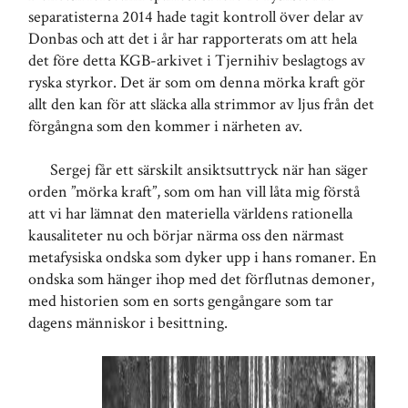
separatisterna 2014 hade tagit kontroll över delar av
Donbas och att det i år har rapporterats om att hela
det före detta KGB-arkivet i Tjernihiv beslagtogs av
ryska styrkor. Det är som om denna mörka kraft gör
allt den kan för att släcka alla strimmor av ljus från det
förgångna som den kommer i närheten av.
Sergej får ett särskilt ansiktsuttryck när han säger
orden ”mörka kraft”, som om han vill låta mig förstå
att vi har lämnat den materiella världens rationella
kausaliteter nu och börjar närma oss den närmast
metafysiska ondska som dyker upp i hans romaner. En
ondska som hänger ihop med det förflutnas demoner,
med historien som en sorts gengångare som tar
dagens människor i besittning.