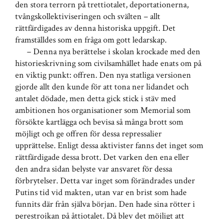
den stora terrorn på trettiotalet, deportationerna,
tvångskollektiviseringen och svälten – allt
rättfärdigades av denna historiska uppgift. Det
framställdes som en fråga om gott ledarskap.
– Denna nya berättelse i skolan krockade med den
historieskrivning som civilsamhället hade enats om på
en viktig punkt: offren. Den nya statliga versionen
gjorde allt den kunde för att tona ner lidandet och
antalet dödade, men detta gick stick i stäv med
ambitionen hos organisationer som Memorial som
försökte kartlägga och bevisa så många brott som
möjligt och ge offren för dessa repressalier
upprättelse. Enligt dessa aktivister fanns det inget som
rättfärdigade dessa brott. Det varken den ena eller
den andra sidan belyste var ansvaret för dessa
förbrytelser. Detta var inget som förändrades under
Putins tid vid makten, utan var en brist som hade
funnits där från själva början. Den hade sina rötter i
perestrojkan på åttiotalet. Då blev det möjligt att