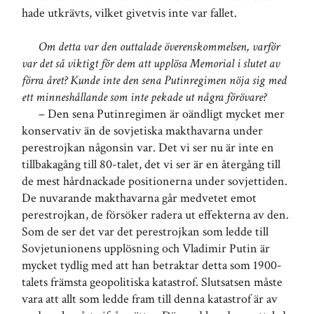
hade utkrävts, vilket givetvis inte var fallet.
Om detta var den outtalade överenskommelsen, varför
var det så viktigt för dem att upplösa Memorial i slutet av
förra året? Kunde inte den sena Putinregimen nöja sig med
ett minneshållande som inte pekade ut några förövare?
– Den sena Putinregimen är oändligt mycket mer
konservativ än de sovjetiska makthavarna under
perestrojkan någonsin var. Det vi ser nu är inte en
tillbakagång till 80-talet, det vi ser är en återgång till
de mest hårdnackade positionerna under sovjettiden.
De nuvarande makthavarna går medvetet emot
perestrojkan, de försöker radera ut effekterna av den.
Som de ser det var det perestrojkan som ledde till
Sovjetunionens upplösning och Vladimir Putin är
mycket tydlig med att han betraktar detta som 1900-
talets främsta geopolitiska katastrof. Slutsatsen måste
vara att allt som ledde fram till denna katastrof är av