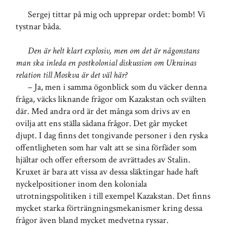
Sergej tittar på mig och upprepar ordet: bomb! Vi
tystnar båda.
Den är helt klart explosiv, men om det är någonstans
man ska inleda en postkolonial diskussion om Ukrainas
relation till Moskva är det väl här?
– Ja, men i samma ögonblick som du väcker denna
fråga, väcks liknande frågor om Kazakstan och svälten
där. Med andra ord är det många som drivs av en
ovilja att ens ställa sådana frågor. Det går mycket
djupt. I dag finns det tongivande personer i den ryska
offentligheten som har valt att se sina förfäder som
hjältar och offer eftersom de avrättades av Stalin.
Kruxet är bara att vissa av dessa släktingar hade haft
nyckelpositioner inom den koloniala
utrotningspolitiken i till exempel Kazakstan. Det finns
mycket starka förträngningsmekanismer kring dessa
frågor även bland mycket medvetna ryssar.