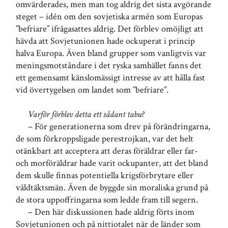
omvärderades, men man tog aldrig det sista avgörande
steget – idén om den sovjetiska armén som Europas
”befriare” ifrågasattes aldrig. Det förblev omöjligt att
hävda att Sovjetunionen hade ockuperat i princip
halva Europa. Även bland grupper som vanligtvis var
meningsmotståndare i det ryska samhället fanns det
ett gemensamt känslomässigt intresse av att hålla fast
vid övertygelsen om landet som ”befriare”.
Varför förblev detta ett sådant tabu?
– För generationerna som drev på förändringarna,
de som förkroppsligade perestrojkan, var det helt
otänkbart att acceptera att deras föräldrar eller far-
och morföräldrar hade varit ockupanter, att det bland
dem skulle finnas potentiella krigsförbrytare eller
våldtäktsmän. Även de byggde sin moraliska grund på
de stora uppoffringarna som ledde fram till segern.
– Den här diskussionen hade aldrig förts inom
Sovjetunionen och på nittiotalet när de länder som