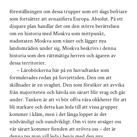
föreställningen om dessa trupper som ett slags befriare
som fortsätter att avnazifiera Europa. Absolut. På ett
djupare plan handlar det om den större berättelsen
om en historia med Moskva som mittpunkt,
stadsstaten Moskva som växer och lägger nya
landområden under sig. Moskva beskrivs i denna
historia som den rättmätiga herren och ägaren av
dessa territorier.
– Läroböckerna bär på en huvudtanke som
formulerades redan på Sovjettiden. Den om att
skillnader är en svaghet. Den som försöker att avvika
från majoriteten och hävda sin särart blir svag och går
under. Tanken är att vi bör offra våra olikheter för att
bli starkare och detta kan leda till att vissa grupper
kommer i kläm, men i det långa loppet är det
nödvändigt och oundvikligt. Om vi inte avsäger oss
vår särart kommer fienden att erövra oss – det är
denna tes man vill leda i bevis med den nya