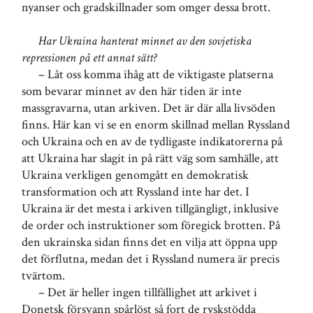
nyanser och gradskillnader som omger dessa brott.
Har Ukraina hanterat minnet av den sovjetiska
repressionen på ett annat sätt?
– Låt oss komma ihåg att de viktigaste platserna
som bevarar minnet av den här tiden är inte
massgravarna, utan arkiven. Det är där alla livsöden
finns. Här kan vi se en enorm skillnad mellan Ryssland
och Ukraina och en av de tydligaste indikatorerna på
att Ukraina har slagit in på rätt väg som samhälle, att
Ukraina verkligen genomgått en demokratisk
transformation och att Ryssland inte har det. I
Ukraina är det mesta i arkiven tillgängligt, inklusive
de order och instruktioner som föregick brotten. På
den ukrainska sidan finns det en vilja att öppna upp
det förflutna, medan det i Ryssland numera är precis
tvärtom.
– Det är heller ingen tillfällighet att arkivet i
Donetsk försvann spårlöst så fort de ryskstödda