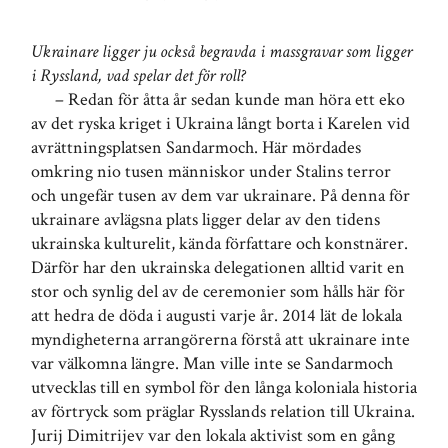
Ukrainare ligger ju också begravda i massgravar som ligger
i Ryssland, vad spelar det för roll?
– Redan för åtta år sedan kunde man höra ett eko
av det ryska kriget i Ukraina långt borta i Karelen vid
avrättningsplatsen Sandarmoch. Här mördades
omkring nio tusen människor under Stalins terror
och ungefär tusen av dem var ukrainare. På denna för
ukrainare avlägsna plats ligger delar av den tidens
ukrainska kulturelit, kända författare och konstnärer.
Därför har den ukrainska delegationen alltid varit en
stor och synlig del av de ceremonier som hålls här för
att hedra de döda i augusti varje år. 2014 lät de lokala
myndigheterna arrangörerna förstå att ukrainare inte
var välkomna längre. Man ville inte se Sandarmoch
utvecklas till en symbol för den långa koloniala historia
av förtryck som präglar Rysslands relation till Ukraina.
Jurij Dimitrijev var den lokala aktivist som en gång