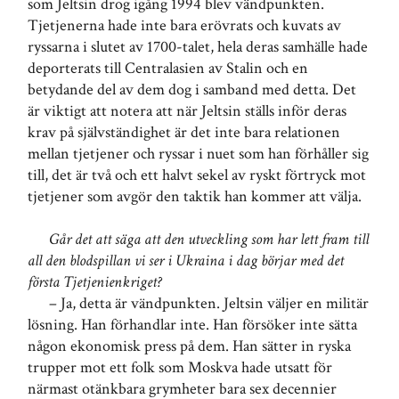
som Jeltsin drog igång 1994 blev vändpunkten.
Tjetjenerna hade inte bara erövrats och kuvats av
ryssarna i slutet av 1700-talet, hela deras samhälle hade
deporterats till Centralasien av Stalin och en
betydande del av dem dog i samband med detta. Det
är viktigt att notera att när Jeltsin ställs inför deras
krav på självständighet är det inte bara relationen
mellan tjetjener och ryssar i nuet som han förhåller sig
till, det är två och ett halvt sekel av ryskt förtryck mot
tjetjener som avgör den taktik han kommer att välja.
Går det att säga att den utveckling som har lett fram till
all den blodspillan vi ser i Ukraina i dag börjar med det
första Tjetjenienkriget?
– Ja, detta är vändpunkten. Jeltsin väljer en militär
lösning. Han förhandlar inte. Han försöker inte sätta
någon ekonomisk press på dem. Han sätter in ryska
trupper mot ett folk som Moskva hade utsatt för
närmast otänkbara grymheter bara sex decennier