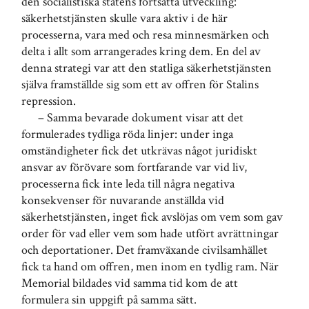
den socialistiska statens fortsatta utveckling:
säkerhetstjänsten skulle vara aktiv i de här
processerna, vara med och resa minnesmärken och
delta i allt som arrangerades kring dem. En del av
denna strategi var att den statliga säkerhetstjänsten
själva framställde sig som ett av offren för Stalins
repression.
– Samma bevarade dokument visar att det
formulerades tydliga röda linjer: under inga
omständigheter fick det utkrävas något juridiskt
ansvar av förövare som fortfarande var vid liv,
processerna fick inte leda till några negativa
konsekvenser för nuvarande anställda vid
säkerhetstjänsten, inget fick avslöjas om vem som gav
order för vad eller vem som hade utfört avrättningar
och deportationer. Det framväxande civilsamhället
fick ta hand om offren, men inom en tydlig ram. När
Memorial bildades vid samma tid kom de att
formulera sin uppgift på samma sätt.