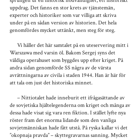
sprungen ur en historisk nödvändighet, ett historiskt
uppdrag. Det fanns en stor krets av tjänstemän,
experter och historiker som var villiga att skriva
under på en sådan version av historien. Det hela
genomfördes mycket uttänkt, men steg för steg.
Vi håller det här samtalet på en uteservering mitt i
Warszawa med varsin öl. Bakom Sergej syns det
väldiga operahuset som byggdes upp efter kriget. På
andra sidan genomförde SS några av de värsta
avrättningarna av civila i staden 1944. Han är här för
att tala om just det historiska minnet.
– Nittiotalet hade inneburit ett ifrågasättande av
de sovjetiska hjältelegenderna om kriget och många av
dessa hade visat sig vara ren fiktion. I stället lyfte nya
röster fram det enorma lidande som den vanliga
sovjetmänniskan hade fått utstå. På ryska kallar vi det
”okopnaja pravda” – skyttegravarnas sanning. Mycket